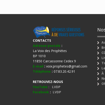
Nos
CONTACTS
A
Adresse postale
:
B
La Voix des Prophètes
C
BP 1010
Li
11850 Carcassonne Cedex 9
Tr
E-mail
:
voix.prophetes@gmail.com
Le
Téléphone
:
07.83.20.42.91
À 
N
RETROUVEZ-NOUS
Of
YouTube
:
LVDP
Facebook
:
LVDP