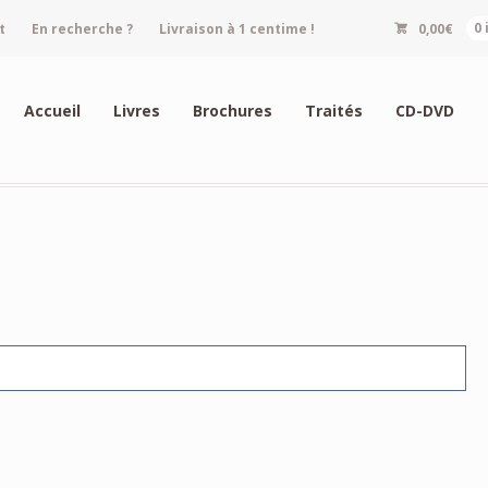
t
En recherche ?
Livraison à 1 centime !
0,00
€
0
Accueil
Livres
Brochures
Traités
CD-DVD