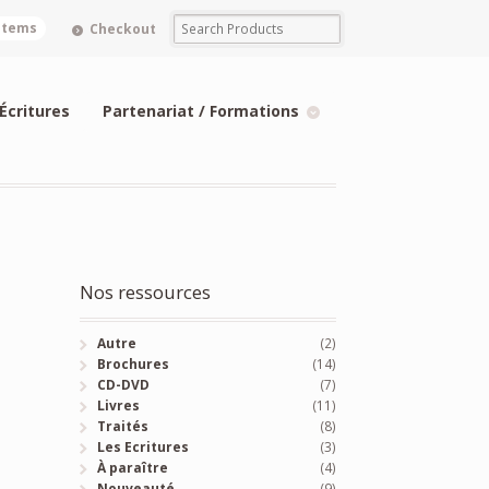
 items
Checkout
Écritures
Partenariat / Formations
Nos ressources
Autre
(2)
Brochures
(14)
CD-DVD
(7)
Livres
(11)
Traités
(8)
Les Ecritures
(3)
À paraître
(4)
Nouveauté
(9)