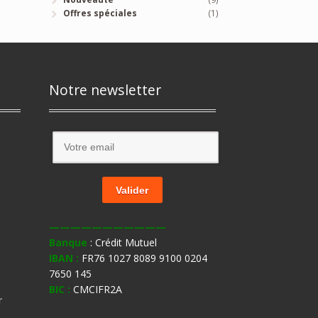
Offres spéciales
(1)
Notre newsletter
———————————
Banque
: Crédit Mutuel
IBAN :
FR76 1027 8089 9100 0204
7650 145
BIC :
CMCIFR2A
r