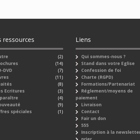
 ressources
Liens
utre
(2)
Qui sommes-nous ?
rochures
(14)
Stand dans votre Eglise
D-DVD
(7)
Confession de foi
vres
(11)
Charte (RGPD)
aités
(8)
Formations/Partenariat
s Ecritures
(3)
Réglement/moyens de
paraître
(4)
paiement
ouveauté
(9)
Livraison
fres spéciales
(1)
Contact
Fair un don
555
Inscription à la newslette
prier