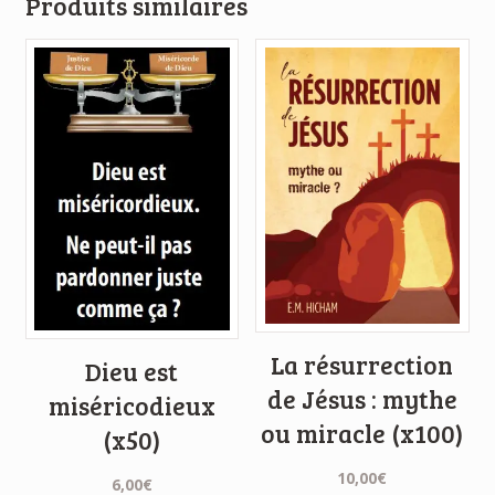
Produits similaires
La résurrection
Dieu est
de Jésus : mythe
miséricodieux
ou miracle (x100)
(x50)
10,00
€
6,00
€