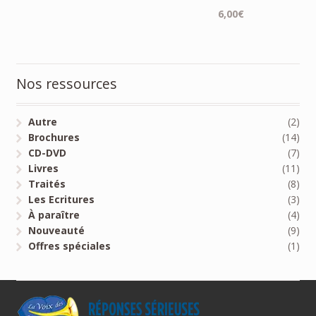
6,00
€
Nos ressources
Autre
(2)
Brochures
(14)
CD-DVD
(7)
Livres
(11)
Traités
(8)
Les Ecritures
(3)
À paraître
(4)
Nouveauté
(9)
Offres spéciales
(1)