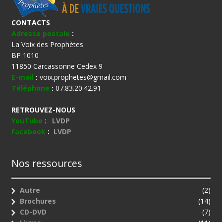
CONTACTS
Adresse postale
:
La Voix des Prophètes
BP 1010
11850 Carcassonne Cedex 9
E-mail
:
voix.prophetes@gmail.com
Téléphone
:
07.83.20.42.91
RETROUVEZ-NOUS
YouTube
:
LVDP
Facebook
:
LVDP
Nos ressources
Autre
(2)
Brochures
(14)
CD-DVD
(7)