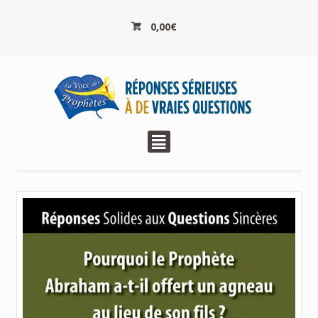
0,00
€
²